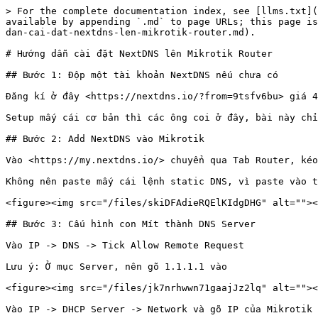
> For the complete documentation index, see [llms.txt](
available by appending `.md` to page URLs; this page is
dan-cai-dat-nextdns-len-mikrotik-router.md).

# Hướng dẫn cài đặt NextDNS lên Mikrotik Router

## Bước 1: Độp một tài khoản NextDNS nếu chưa có

Đăng kí ở đây <https://nextdns.io/?from=9tsfv6bu> giá 4
Setup mấy cái cơ bản thì các ông coi ở đây, bài này chỉ
## Bước 2: Add NextDNS vào Mikrotik

Vào <https://my.nextdns.io/> chuyển qua Tab Router, kéo
Không nên paste mấy cái lệnh static DNS, vì paste vào t
<figure><img src="/files/skiDFAdieRQElKIdgDHG" alt=""><
## Bước 3: Cấu hình con Mít thành DNS Server

Vào IP -> DNS -> Tick Allow Remote Request

Lưu ý: Ở mục Server, nên gõ 1.1.1.1 vào

<figure><img src="/files/jk7nrhwwn71gaajJz2lq" alt=""><
Vào IP -> DHCP Server -> Network và gõ IP của Mikrotik 