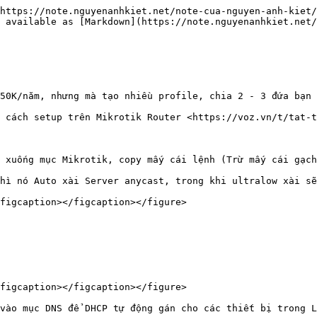
https://note.nguyenanhkiet.net/note-cua-nguyen-anh-kiet/
 available as [Markdown](https://note.nguyenanhkiet.net/
50K/năm, nhưng mà tạo nhiều profile, chia 2 - 3 đứa bạn 
 cách setup trên Mikrotik Router <https://voz.vn/t/tat-t
 xuống mục Mikrotik, copy mấy cái lệnh (Trừ mấy cái gạch
hì nó Auto xài Server anycast, trong khi ultralow xài sẽ
figcaption></figcaption></figure>

figcaption></figcaption></figure>

vào mục DNS để DHCP tự động gán cho các thiết bị trong L