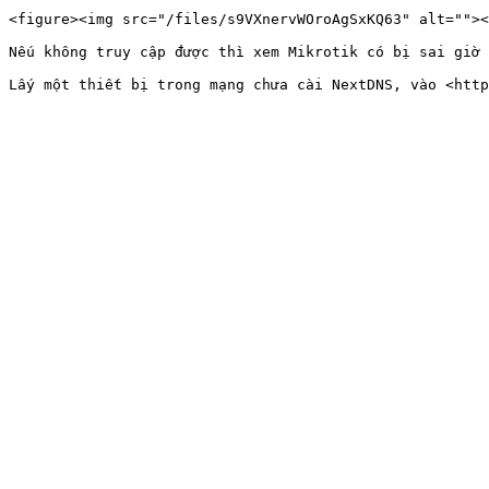
<figure><img src="/files/s9VXnervWOroAgSxKQ63" alt=""><
Nếu không truy cập được thì xem Mikrotik có bị sai giờ 