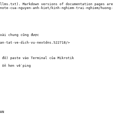
llms.txt). Markdown versions of documentation pages are 
note-cua-nguyen-anh-kiet/kinh-nghiem-trai-nghiem/huong-
xài chung cũng được

an-tat-ve-dich-vu-nextdns.522718/>

 đỏ) paste vào Terminal của Mikrotik

 ổn hơn về ping

AN
